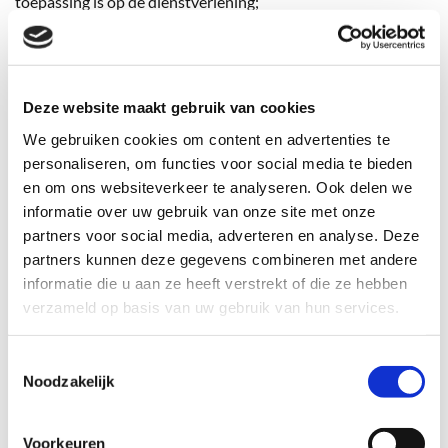
toepassing is op de dienstverlening;
2. Klachten als bedoeld in art. 1 van deze
kantoorklachtenregeling die na behandeling niet zijn
opgelost, kunnen worden voorgelegd aan de Deken van de
Orde van Advocaten in het Arrondissement Rotterdam.
Deze website maakt gebruik van cookies
We gebruiken cookies om content en advertenties te
Artikel 5 – interne klachtprocedure
personaliseren, om functies voor social media te bieden
1. Indien een cliënt ons kantoor benadert met een klacht,
en om ons websiteverkeer te analyseren. Ook delen we
dan wordt de klacht doorgeleid naar mr. H.M. Hueting
informatie over uw gebruik van onze site met onze
(Elmers Hueting Advocaten, te Brielle), die daarmee optreedt
partners voor social media, adverteren en analyse. Deze
als klachtenfunctionaris;
partners kunnen deze gegevens combineren met andere
2. De klachtenfunctionaris stelt degene over wie is
informatie die u aan ze heeft verstrekt of die ze hebben
geklaagd in kennis van het indienen van de klacht en stelt de
verzameld op basis van uw gebruik van hun services.
klager en degene over wie is geklaagd in de gelegenheid een
toelichting te geven op de klacht;
Toestemmingsselectie
3. Degene over wie is geklaagd tracht samen met de cliënt
Noodzakelijk
tot een oplossing te komen al dan niet na tussenkomst van
de klachtenfunctionaris;
Voorkeuren